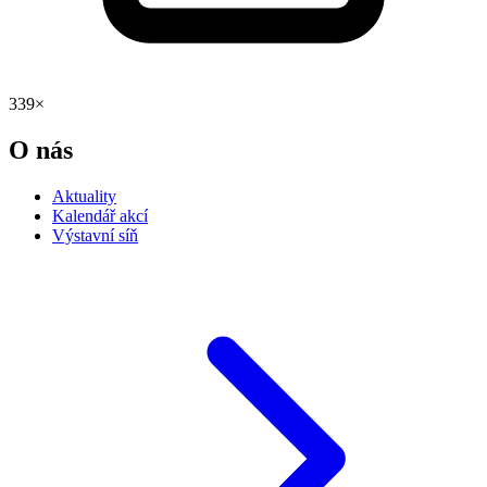
339×
O nás
Aktuality
Kalendář akcí
Výstavní síň