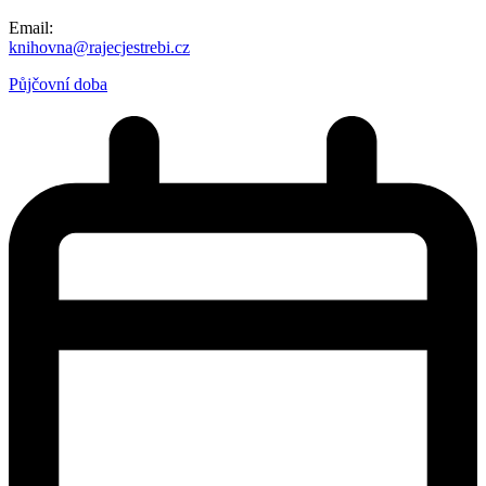
Email:
knihovna@rajecjestrebi.cz
Půjčovní doba