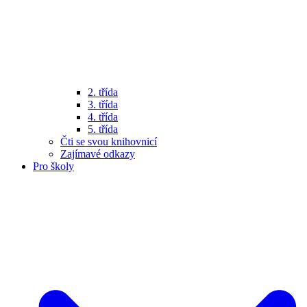
2. třída
3. třída
4. třída
5. třída
Čti se svou knihovnicí
Zajímavé odkazy
Pro školy